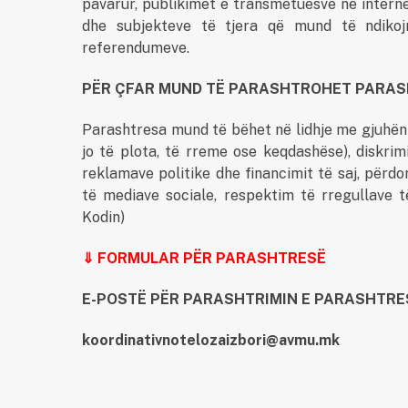
pavarur, publikimet e transmetuesve në internet
dhe subjekteve të tjera që mund të ndikoj
referendumeve.
PËR ÇFAR MUND TË PARASHTROHET PARA
Parashtresa mund të bëhet në lidhje me gjuhën 
jo të plota, të rreme ose keqdashëse), diskr
reklamave politike dhe financimit të saj, përdo
të mediave sociale, respektim të rregullave 
Kodin)
⇓ FORMULAR PËR PARASHTRESË
E-POSTË PËR PARASHTRIMIN E PARASHTRE
koordinativnotelozaizbori@avmu.mk