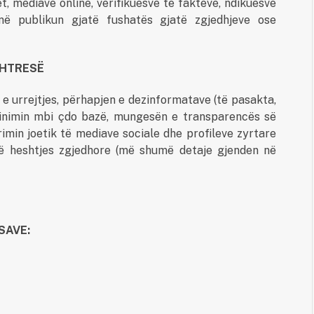
, mediave online, verifikuesve të fakteve, ndikuesve
në publikun gjatë fushatës gjatë zgjedhjeve ose
SHTRESË
e urrejtjes, përhapjen e dezinformatave (të pasakta,
iminimin mbi çdo bazë, mungesën e transparencës së
rimin joetik të mediave sociale dhe profileve zyrtare
të heshtjes zgjedhore (më shumë detaje gjenden në
SAVE: