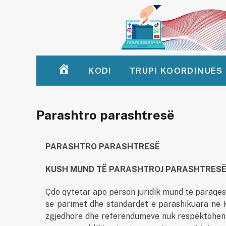
KODI
TRUPI KOORDINUES
HOMEPAGE
Parashtro parashtresë
PARASHTRO PARASHTRESË
KUSH MUND TË PARASHTROJ PARASHTRES
Çdo qytetar apo person juridik mund të paraqe
se parimet dhe standardet e parashikuara në K
zgjedhore dhe referendumeve nuk respektohen ng