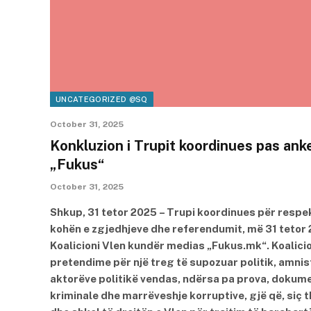
UNCATEGORIZED @SQ
October 31, 2025
Konkluzion i Trupit koordinues pas an
„Fukus“
October 31, 2025
Shkup, 31 tetor 2025 – Trupi koordinues për respek
kohën e zgjedhjeve dhe referendumit, më 31 tetor 
Koalicioni Vlen kundër medias „Fukus.mk“. Koalici
pretendime për një treg të supozuar politik, amnist
aktorëve politikë vendas, ndërsa pa prova, dokumen
kriminale dhe marrëveshje korruptive, gjë që, siç