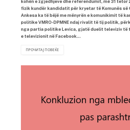
kohën e zgjedhjeve dhe referendumit, më 31 tetor 
fizik kundër kandidatit për kryetar të Komunës së
Ankesa ka të bëjë me mënyrën e komunikimit të kand
politike VMRO-DPMNE ndaj rivalit të tij politik, për
nga partia politike Levica, gjatë duelit televiziv 
e televizionit në Facebook…
ПРОЧИТАЈ ПОВЕЌЕ