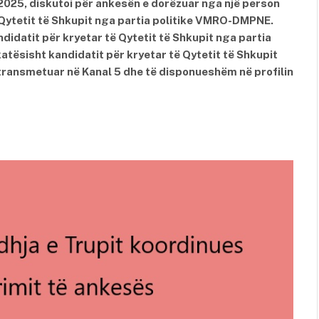
2025, diskutoi për ankesën e dorëzuar nga një person
 Qytetit të Shkupit nga partia politike VMRO-DMPNE.
idatit për kryetar të Qytetit të Shkupit nga partia
katësisht kandidatit për kryetar të Qytetit të Shkupit
të transmetuar në Kanal 5 dhe të disponueshëm në profilin