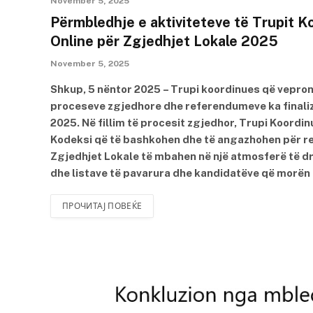
November 5, 2025
Përmbledhje e aktiviteteve të Trupit K
Online për Zgjedhjet Lokale 2025
November 5, 2025
Shkup, 5 nëntor 2025 – Trupi koordinues që vepron 
proceseve zgjedhore dhe referendumeve ka finalizua
2025. Në fillim të procesit zgjedhor, Trupi Koordinue
Kodeksi që të bashkohen dhe të angazhohen për resp
Zgjedhjet Lokale të mbahen në një atmosferë të dre
dhe listave të pavarura dhe kandidatëve që morën 
ПРОЧИТАЈ ПОВЕЌЕ