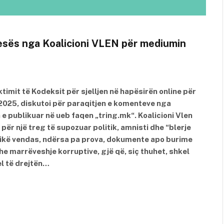
kesës nga Koalicioni VLEN për mediumin
timit të Kodeksit për sjelljen në hapësirën online për
2025, diskutoi për paraqitjen e komenteve nga
 e publikuar në ueb faqen „tring.mk“. Koalicioni Vlen
r një treg të supozuar politik, amnisti dhe “blerje
litikë vendas, ndërsa pa prova, dokumente apo burime
dhe marrëveshje korruptive, gjë që, siç thuhet, shkel
l të drejtën…