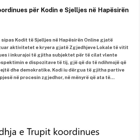
oordinues për Kodin e Sjelljes në Hapësirën
sipas Kodit të Sjelljes në Hapësirën Online gjatë
r aktivitetet e kryera gjatë Zgjedhjeve Lokale të vitit
s i inkurajoi të gjitha subjektet për të cilat vlente
ektimin e dispozitave të tij, gjë që do të ndihmojë që
jtë dhe demokratike. Kodi iu dërgua të gjitha partive
pjesë në procesin zgjedhor, në mënyrë që ata të…