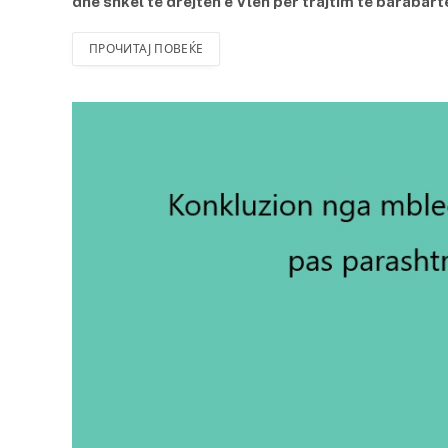
dhe shkel të drejtën e Vlen për trajtim të barabar
ПРОЧИТАЈ ПОВЕЌЕ