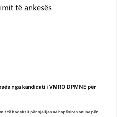
nkesës nga kandidati i VMRO DPMNE për
it të Kodeksit për sjelljen në hapësirën online për