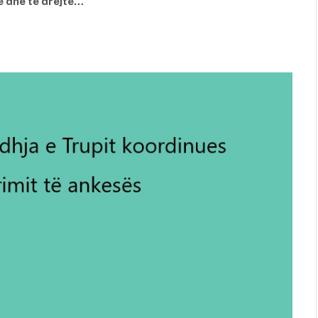
të dhe të drejtë…