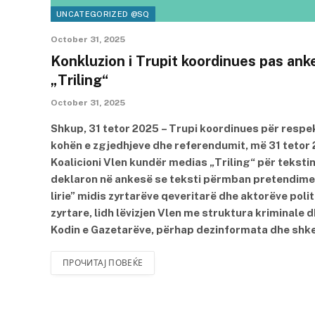
UNCATEGORIZED @SQ
October 31, 2025
Konkluzion i Trupit koordinues pas an
„Triling“
October 31, 2025
Shkup, 31 tetor 2025 – Trupi koordinues për respek
kohën e zgjedhjeve dhe referendumit, më 31 tetor 
Koalicioni Vlen kundër medias „Triling“ për tekstin
deklaron në ankesë se teksti përmban pretendime pë
lirie” midis zyrtarëve qeveritarë dhe aktorëve po
zyrtare, lidh lëvizjen Vlen me struktura kriminale 
Kodin e Gazetarëve, përhap dezinformata dhe shke
ПРОЧИТАЈ ПОВЕЌЕ