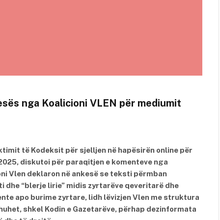
kesës nga Koalicioni VLEN për mediumit
timit të Kodeksit për sjelljen në hapësirën online për
2025, diskutoi për paraqitjen e komenteve nga
oni Vlen deklaron në ankesë se teksti përmban
i dhe “blerje lirie” midis zyrtarëve qeveritarë dhe
te apo burime zyrtare, lidh lëvizjen Vlen me struktura
 thuhet, shkel Kodin e Gazetarëve, përhap dezinformata