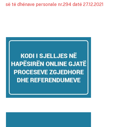
së të dhënave personale nr.294 datë 27.12.2021