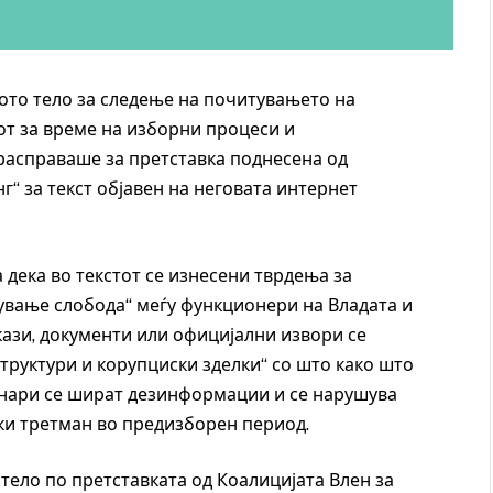
ото тело за следење на почитувањето на
от за време на изборни процеси и
расправаше за претставка поднесена од
“ за текст објавен на неговата интернет
 дека во текстот се изнесени тврдења за
пување слобода“ меѓу функционери на Владата и
кази, документи или официјални извори се
руктури и корупциски зделки“ со што како што
инари се шират дезинформации и се нарушува
ки третман во предизборен период.
тело по претставката од Коалицијата Влен за