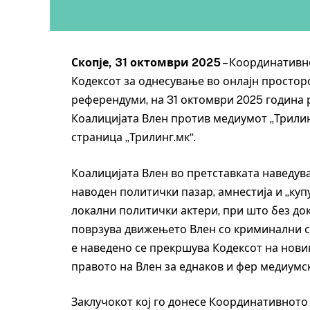
Скопје, 31 октомври 2025
– Координативн
Кодексот за однесување во онлајн простор
референдуми, на 31 октомври 2025 година 
Коалицијата Влен против медиумот „Трилинг
страница „Трилинг.мк“.
Коалицијата Влен во претставката наведува
наводен политички пазар, амнестија и „ку
локални политички актери, при што без до
поврзува движењето Влен со криминални ст
е наведено се прекршува Кодексот на нов
правото на Влен за еднаков и фер медиумс
Заклучокот кој го донесе Координативното 