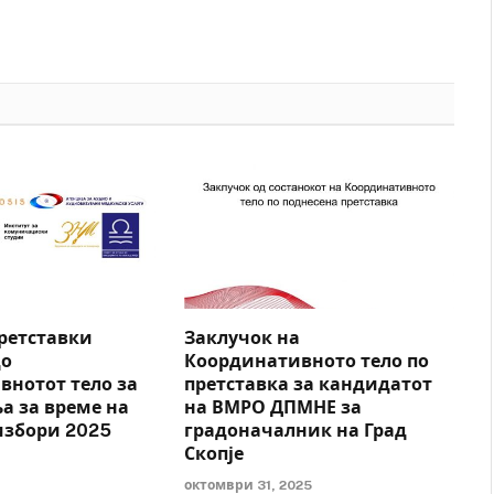
ретставки
Заклучок на
до
Координативното тело по
внотот тело за
претставка за кандидатот
а за време на
на ВМРО ДПМНЕ за
избори 2025
градоначалник на Град
Скопје
5
октомври 31, 2025